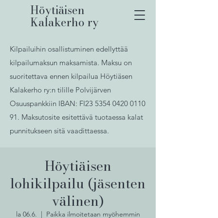
Höytiäisen
Kalakerho ry
Kilpailuihin osallistuminen edellyttää
kilpailumaksun maksamista. Maksu on
suoritettava ennen kilpailua Höytiäsen
Kalakerho ry:n tilille Polvijärven
Osuuspankkiin IBAN: FI23
5354 0420 0110
91
. Maksutosite esitettävä tuotaessa kalat
punnitukseen sitä vaadittaessa.
Höytiäisen
lohikilpailu (jäsenten
välinen)
la 06.6.
  |  
Paikka ilmoitetaan myöhemmin