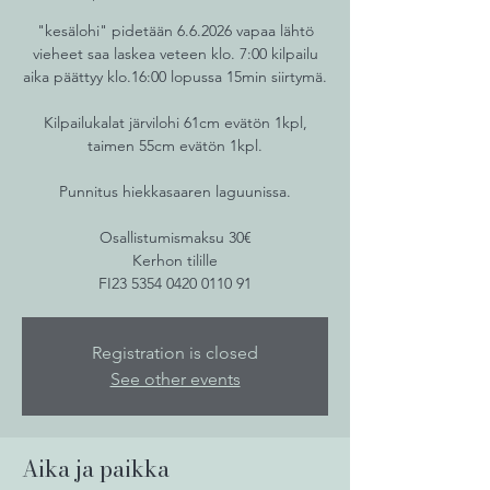
"kesälohi" pidetään 6.6.2026 vapaa lähtö
vieheet saa laskea veteen klo. 7:00 kilpailu
aika päättyy klo.16:00 lopussa 15min siirtymä.
Kilpailukalat järvilohi 61cm evätön 1kpl,
taimen 55cm evätön 1kpl.
Punnitus hiekkasaaren laguunissa.
Osallistumismaksu 30€
Kerhon tilille
FI23 5354 0420 0110 91
Registration is closed
See other events
Aika ja paikka