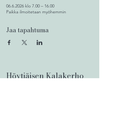
06.6.2026 klo 7.00 – 16.00
Paikka ilmoitetaan myöhemmin
Jaa tapahtuma
Höytiäisen Kalakerho
ry
hoytiaisenkalakerho1987@gmail.com